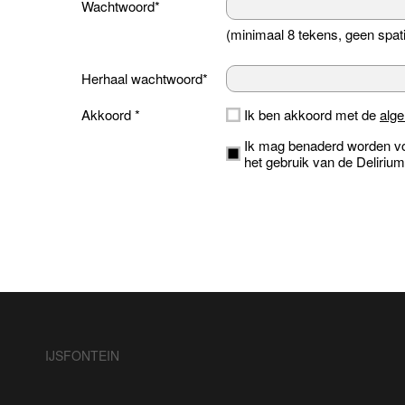
Wachtwoord*
(minimaal 8 tekens, geen spat
Herhaal wachtwoord*
Akkoord *
Ik ben akkoord met de
alg
Ik mag benaderd worden vo
het gebruik van de Deliriu
IJSFONTEIN