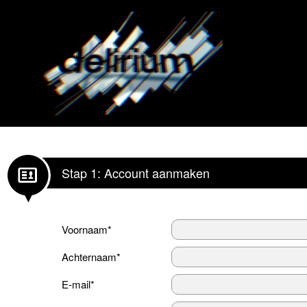
Stap 1: Account aanmaken
Voornaam*
Achternaam*
E-mail*