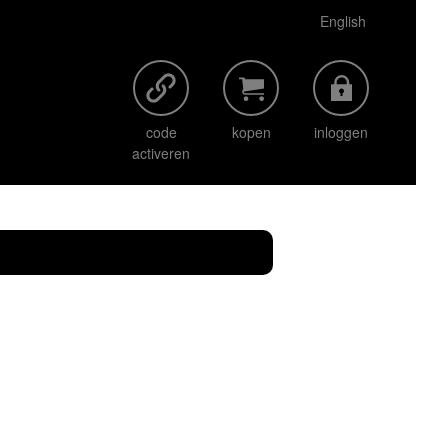
English
code
kopen
inloggen
activeren